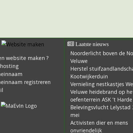
Laatste nieuws
Noorderlicht boven de N
en website maken ?
Veluwe
hosting
Herstel stuifzandlandsch
einnaam
Kootwijkerduin
einnaam registreren
Vernieling nestkastjes W
il
Veluwe heidebrand op he
oefenterrein ASK ’t Harde
Belevingsvlucht Lelystad 
mei
Activisten dier en mens
onvriendelijk