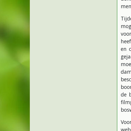
men 
Tijd
mog
voor
hee
en 
gej
moe
dam
bes
boo
de b
fil
bosw
Voo
webs