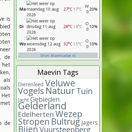
W
Ma
27°C
17°C
20%
0
ve is
O
bied
Di
28°C
14°C
10%
0
roten
oten
O
Wo
32°C
15°C
10%
0
meer
bron: Buienradar.nl
, de
 het
Maevin Tags
ken,
 als
Veluwe
Dierenleed
oals
Natuur
Vogels
Tuin
. Het
Gebieden
Jacht
Gelderland
 met
Wezep
Edelherten
Stropen
Bultrug
Jagers
p de
Bijen
Vuursteenberg