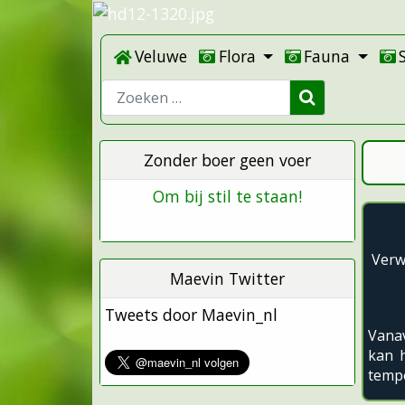
Veluwe
Flora
Fauna
Zoeken
Zonder boer geen voer
Om bij stil te staan!
Verw
Maevin Twitter
Tweets door Maevin_nl
Vanav
kan 
temp