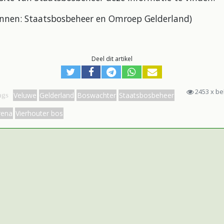
onnen: Staatsbosbeheer en Omroep Gelderland)
Deel dit artikel
2453 x b
Veluwe
Gelderland
Boswachter
Staatsbosbeheer
ags
rena
Vierhouter bos