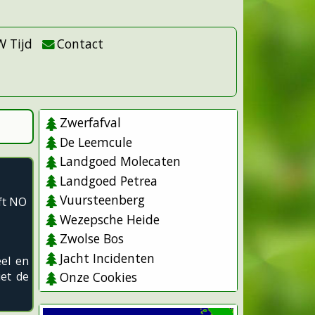
W Tijd
Contact
Zwerfafval
De Leemcule
Landgoed Molecaten
Landgoed Petrea
Vuursteenberg
ft NO
Wezepsche Heide
Zwolse Bos
Jacht Incidenten
eel en
et de
Onze Cookies