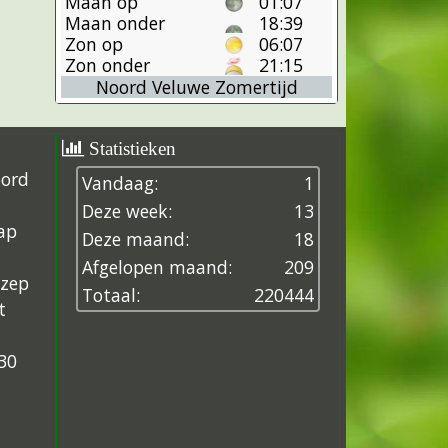
Maan op
01:07
Maan onder
18:39
Zon op
06:07
Zon onder
21:15
Noord Veluwe Zomertijd
Statistieken
oord
Vandaag:
1
Deze week:
13
ap
Deze maand:
18
Afgelopen maand:
209
ezep
Totaal:
2
2
0
4
4
4
t
30