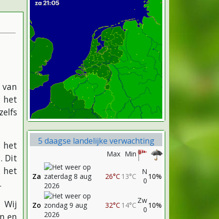
 van
 het
zelfs
5 daagse landelijke verwachting
n het
Max
Min
. Dit
k het
N
Za
26°C
13°C
10%
0
.
Zw
 Wij
Zo
32°C
14°C
10%
0
en en