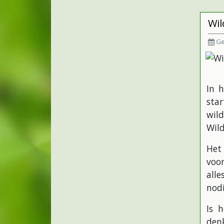
Wil
Ge
In 
sta
wild
Wil
Het 
voor
alle
nodi
Is 
denk