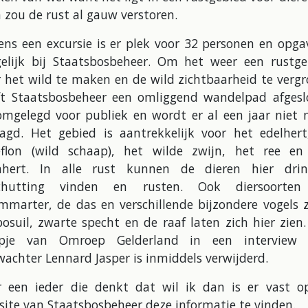
zou de rust al gauw verstoren.
ens een excursie is er plek voor 32 personen en opga
elijk bij Staatsbosbeheer. Om het weer een rustge
 het wild te maken en de wild zichtbaarheid te verg
ft Staatsbosbeheer een omliggend wandelpad afgesl
omgelegd voor publiek en wordt er al een jaar niet 
aagd. Het gebied is aantrekkelijk voor het edelhert
flon (wild schaap), het wilde zwijn, het ree en
hert. In alle rust kunnen de dieren hier drin
chutting vinden en rusten. Ook diersoorten
mmarter, de das en verschillende bijzondere vogels z
osuil, zwarte specht en de raaf laten zich hier zien
mpje van Omroep Gelderland in een interview
achter Lennard Jasper is inmiddels verwijderd.
r een ieder die denkt dat wil ik dan is er vast o
ite van Staatsbosbeheer deze informatie te vinden.