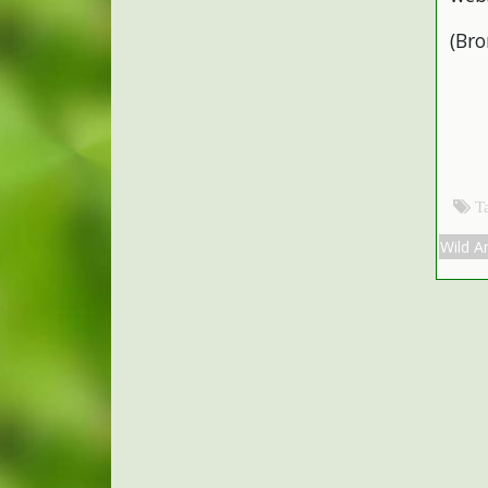
(Br
T
Wild A