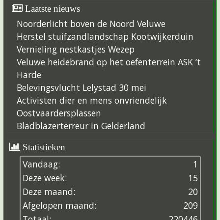
Laatste nieuws
Noorderlicht boven de Noord Veluwe
Herstel stuifzandlandschap Kootwijkerduin
Vernieling nestkastjes Wezep
Veluwe heidebrand op het oefenterrein ASK ’t
Harde
Belevingsvlucht Lelystad 30 mei
Activisten dier en mens onvriendelijk
Oostvaardersplassen
Bladblazerterreur in Gelderland
Statistieken
Vandaag:
1
Deze week:
15
Deze maand:
20
Afgelopen maand:
209
Totaal:
2
2
0
4
4
6