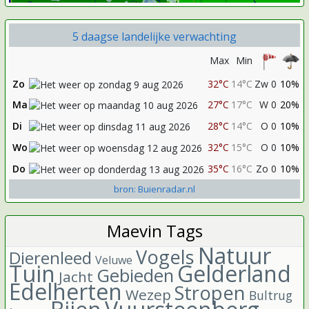
5 daagse landelijke verwachting
Max
Min
Zo
32°C
14°C
Zw 0
10%
Ma
27°C
17°C
W 0
20%
Di
28°C
14°C
O 0
10%
Wo
32°C
15°C
O 0
10%
Do
35°C
16°C
Zo 0
10%
bron: Buienradar.nl
Maevin Tags
Natuur
Vogels
Dierenleed
Veluwe
Tuin
Gelderland
Gebieden
Jacht
Edelherten
Stropen
Wezep
Bultrug