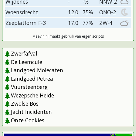
Wijdenes
-
-%
NNW-2
Woensdrecht
12.0
75%
ONO-2
Zeeplatform F-3
17.0
77%
ZW-4
Maevin.nl maakt gebruik van eigen scripts
Zwerfafval
De Leemcule
Landgoed Molecaten
Landgoed Petrea
Vuursteenberg
Wezepsche Heide
Zwolse Bos
Jacht Incidenten
Onze Cookies