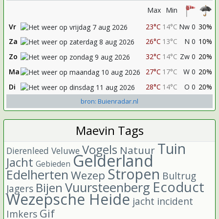
Max
Min
Vr
23°C
14°C
Nw 0
30%
Za
26°C
13°C
N 0
10%
Zo
32°C
14°C
Zw 0
20%
Ma
27°C
17°C
W 0
20%
Di
28°C
14°C
O 0
20%
bron: Buienradar.nl
Maevin Tags
Tuin
Vogels
Natuur
Dierenleed
Veluwe
Gelderland
Jacht
Gebieden
Stropen
Edelherten
Wezep
Bultrug
Ecoduct
Vuursteenberg
Bijen
Jagers
Wezepsche Heide
jacht incident
Gif
Imkers