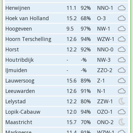
Herwijnen
11.1
92%
NNO-1
Hoek van Holland
15.2
68%
O-3
Hoogeveen
9.5
97%
NW-1
Hoorn Terschelling
12.6
94%
WZW-1
Horst
12.2
92%
NNO-0
Houtribdijk
-
-%
NW-3
IJmuiden
-
-%
ZZO-2
Lauwersoog
15.6
89%
Z-1
Leeuwarden
12.6
91%
N-1
Lelystad
12.2
80%
ZZW-1
Lopik-Cabauw
12.0
94%
OZO-1
Maastricht
15.7
70%
ONO-2
Marknesse
11.4
91%
WZW-1