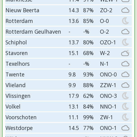
Nieuw Beerta
14.3
87%
ZO-2
Rotterdam
13.6
85%
O-0
Rotterdam Geulhaven
-
-%
O-2
Schiphol
13.7
80%
OZO-1
Stavoren
15.1
68%
W-2
Texelhors
-
-%
N-1
Twente
9.8
93%
ONO-0
Vlieland
9.9
88%
ZZW-1
Vlissingen
17.9
62%
ONO-3
Volkel
13.1
84%
NNO-1
Voorschoten
11.1
99%
ZW-1
Westdorpe
14.5
77%
ONO-1