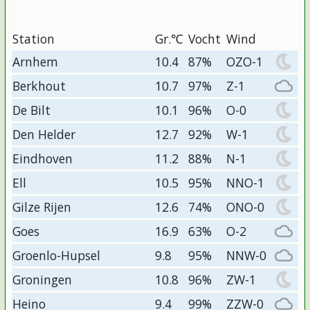
Station
Gr.℃
Vocht
Wind
Arnhem
10.4
87%
OZO-1
Berkhout
10.7
97%
Z-1
De Bilt
10.1
96%
O-0
Den Helder
12.7
92%
W-1
Eindhoven
11.2
88%
N-1
Ell
10.5
95%
NNO-1
Gilze Rijen
12.6
74%
ONO-0
Goes
16.9
63%
O-2
Groenlo-Hupsel
9.8
95%
NNW-0
Groningen
10.8
96%
ZW-1
Heino
9.4
99%
ZZW-0