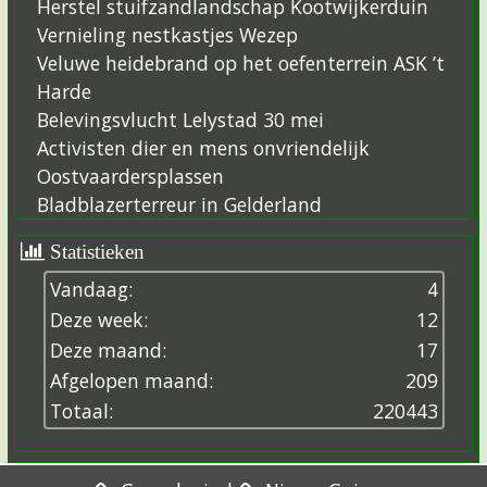
Herstel stuifzandlandschap Kootwijkerduin
Vernieling nestkastjes Wezep
Veluwe heidebrand op het oefenterrein ASK ’t
Harde
Belevingsvlucht Lelystad 30 mei
Activisten dier en mens onvriendelijk
Oostvaardersplassen
Bladblazerterreur in Gelderland
Statistieken
Vandaag:
4
Deze week:
12
Deze maand:
17
Afgelopen maand:
209
Totaal:
2
2
0
4
4
3