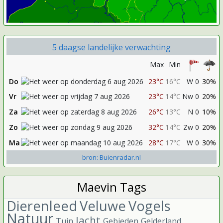
5 daagse landelijke verwachting
Max
Min
Do
23°C
16°C
W 0
30%
Vr
23°C
14°C
Nw 0
20%
Za
26°C
13°C
N 0
10%
Zo
32°C
14°C
Zw 0
20%
Ma
28°C
17°C
W 0
30%
bron: Buienradar.nl
Maevin Tags
Dierenleed
Veluwe
Vogels
Natuur
Jacht
Tuin
Gebieden
Gelderland