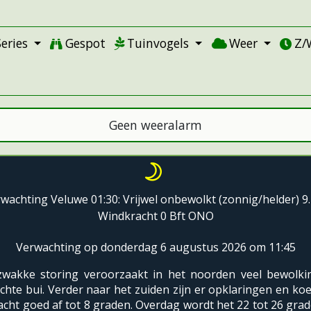
Series
Gespot
Tuinvogels
Weer
Z/
Geen weeralarm
wachting Veluwe 01:30: Vrijwel onbewolkt (zonnig/helder) 9
Windkracht 0 Bft ONO
Verwachting op donderdag 6 augustus 2026 om 11:45
zwakke storing veroorzaakt in het noorden veel bewolki
ichte bui. Verder naar het zuiden zijn er opklaringen en koe
cht goed af tot 8 graden. Overdag wordt het 22 tot 26 grad