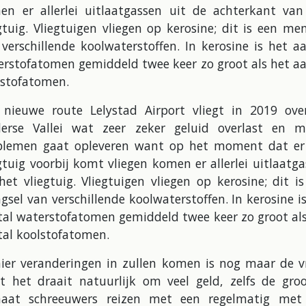
en er allerlei uitlaatgassen uit de achterkant van
gtuig. Vliegtuigen vliegen op kerosine; dit is een me
verschillende koolwaterstoffen. In kerosine is het a
erstofatomen gemiddeld twee keer zo groot als het aa
lstofatomen.
 nieuwe route Lelystad Airport vliegt in 2019 ove
derse Vallei wat zeer zeker geluid overlast en mi
blemen gaat opleveren want op het moment dat er
gtuig voorbij komt vliegen komen er allerlei uitlaatg
het vliegtuig. Vliegtuigen vliegen op kerosine; dit i
sel van verschillende koolwaterstoffen. In kerosine i
tal waterstofatomen gemiddeld twee keer zo groot als
tal koolstofatomen.
hier veranderingen in zullen komen is nog maar de v
t het draait natuurlijk om veel geld, zelfs de groo
maat schreeuwers reizen met een regelmatig met