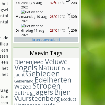
Zw
Zo
32°C
14°C
20%
 het
0
ngsel
W
antal
Ma
28°C
17°C
30%
0
ntal
O
Di
28°C
14°C
20%
0
r de
bron: Buienradar.nl
lieu
 een
Maevin Tags
assen
Veluwe
Dierenleed
s een
Vogels
Natuur
s het
Tuin
Gebieden
Jacht
 het
Edelherten
Gelderland
Stropen
Wezep
Bijen
Jagers
raag
Bultrug
tste
Vuursteenberg
Ecoduct
 een
Wezepsche Heide