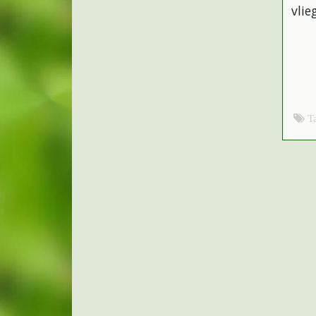
vlie
T