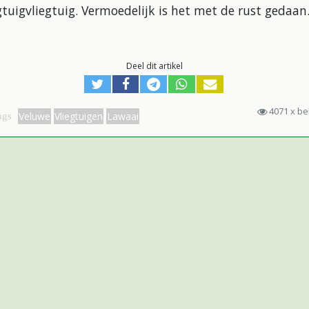
gtuigvliegtuig. Vermoedelijk is het met de rust gedaan
Deel dit artikel
4071 x b
Veluwe
Vliegtuigen
Lawaai
ags