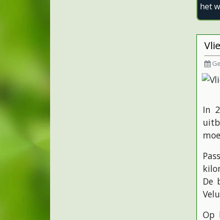
het w
Vli
Ge
In 
uitb
moe
Pas
kil
De 
Vel
Op 