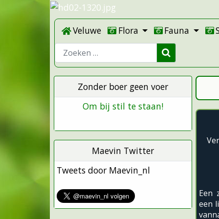
Veluwe
Flora
Fauna
Zoeken
Zonder boer geen voer
Om bij stil te staan!
Ver
Maevin Twitter
Tweets door Maevin_nl
Een 
een l
vanna