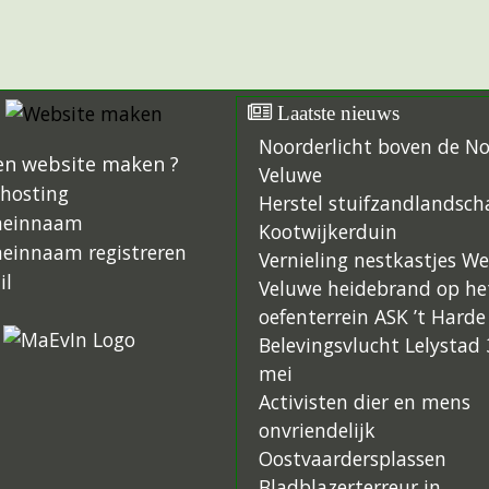
Laatste nieuws
Noorderlicht boven de N
en website maken ?
Veluwe
hosting
Herstel stuifzandlandsch
einnaam
Kootwijkerduin
einnaam registreren
Vernieling nestkastjes W
il
Veluwe heidebrand op he
oefenterrein ASK ’t Harde
Belevingsvlucht Lelystad 
mei
Activisten dier en mens
onvriendelijk
Oostvaardersplassen
Bladblazerterreur in