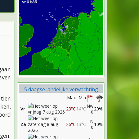
gaan
haven
5 daagse landelijke verwachting
tien
Max
Min
ken.
Nw
Vr
23°C
14°C
20%
0
oord
N
Za
26°C
13°C
10%
0
gen,