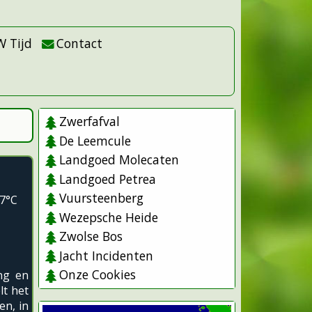
W Tijd
Contact
Zwerfafval
De Leemcule
Landgoed Molecaten
Landgoed Petrea
Vuursteenberg
.7°C
Wezepsche Heide
Zwolse Bos
Jacht Incidenten
Onze Cookies
ng en
lt het
en, in