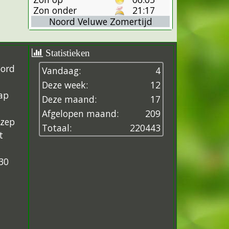
Zon onder
21:17
Noord Veluwe Zomertijd
Statistieken
oord
Vandaag:
4
Deze week:
12
ap
Deze maand:
17
Afgelopen maand:
209
ezep
Totaal:
2
2
0
4
4
3
t
30