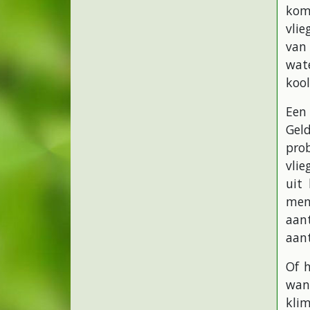
kom
vlie
van 
wat
koo
Een
Gel
pro
vlie
uit 
meng
aan
aan
Of 
wan
kli