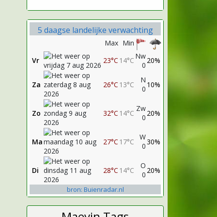
5 daagse landelijke verwachting
Max
Min
Nw
Vr
23°C
14°C
20%
0
N
Za
26°C
13°C
10%
0
Zw
Zo
32°C
14°C
20%
0
W
Ma
27°C
17°C
30%
0
O
Di
28°C
14°C
20%
0
bron: Buienradar.nl
Maevin Tags