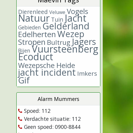
Vogels
Dierenleed
Veluwe
Natuur
Jacht
Tuin
Gelderland
Gebieden
Wezep
Edelherten
Jagers
Stropen
Bultrug
Vuursteenberg
Bijen
Ecoduct
Wezepsche Heide
jacht incident
Imkers
Gif
Alarm Mummers
Spoed: 112
Verdachte situatie: 112
Geen spoed: 0900-8844