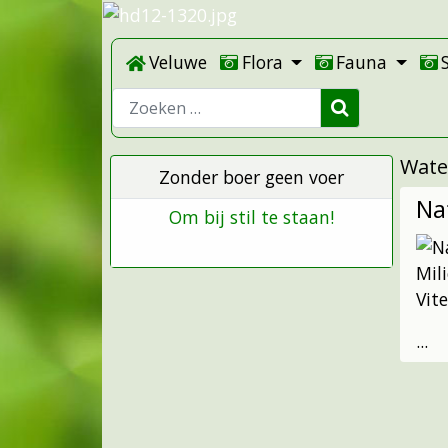
Veluwe
Flora
Fauna
Zoeken
Wate
Zonder boer geen voer
Na
Om bij stil te staan!
Mil
Vit
...