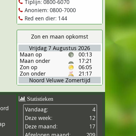
Tiplijn: 0800-6070
Anoniem: 0800-7000
Red een dier: 144
Zon en maan opkomst
Vrijdag 7 Augustus 2026
Maan op
00:13
Maan onder
17:21
Zon op
06:05
Zon onder
21:17
Noord Veluwe Zomertijd
Statistieken
oord
Vandaag:
4
Deze week:
12
ap
Deze maand:
17
Afgelopen maand:
209