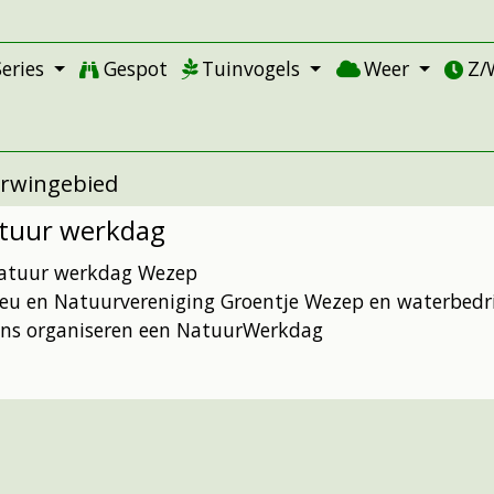
Series
Gespot
Tuinvogels
Weer
Z/
rwingebied
tuur werkdag
ieu en Natuurvereniging Groentje Wezep en waterbedri
ens organiseren een NatuurWerkdag