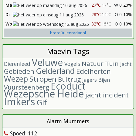
Ma
27°C
17°C
W 0
20%
Di
28°C
14°C
O 0
10%
Wo
32°C
15°C
O 0
10%
bron: Buienradar.nl
Maevin Tags
Veluwe
Natuur
Tuin
Dierenleed
Vogels
Jacht
Gelderland
Gebieden
Edelherten
Wezep
Stropen
Bultrug
Jagers
Bijen
Ecoduct
Vuursteenberg
Wezepsche Heide
jacht incident
Imkers
Gif
Alarm Mummers
Spoed: 112