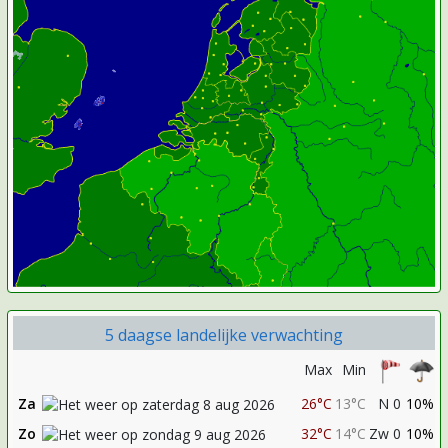
5 daagse landelijke verwachting
Max
Min
Za
26°C
13°C
N 0
10%
Zo
32°C
14°C
Zw 0
10%