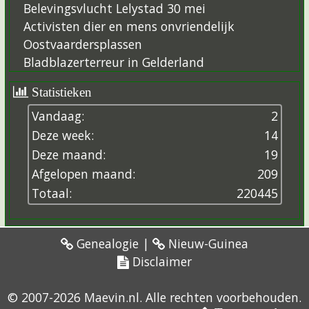
Belevingsvlucht Lelystad 30 mei
Activisten dier en mens onvriendelijk
Oostvaardersplassen
Bladblazerterreur in Gelderland
Statistieken
Vandaag:
2
Deze week:
14
Deze maand:
19
Afgelopen maand:
209
Totaal:
2
2
0
4
4
5
Genealogie
|
Nieuw-Guinea
Disclaimer
© 2007-2026 Maevin.nl. Alle rechten voorbehouden.