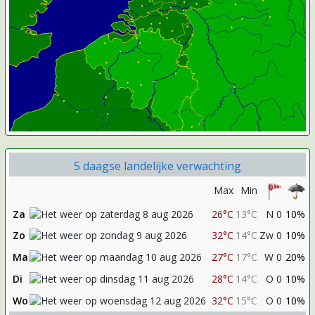
5 daagse landelijke verwachting
Max
Min
Za
26°C
13°C
N 0
10%
Zo
32°C
14°C
Zw 0
10%
Ma
27°C
17°C
W 0
20%
Di
28°C
14°C
O 0
10%
Wo
32°C
15°C
O 0
10%