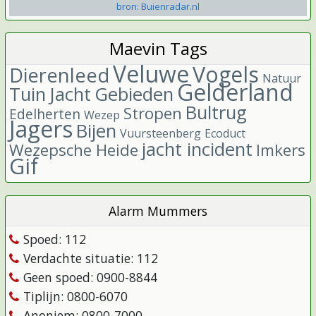
bron: Buienradar.nl
Maevin Tags
Veluwe
Vogels
Dierenleed
Natuur
Gelderland
Tuin
Jacht
Gebieden
Bultrug
Stropen
Edelherten
Wezep
Jagers
Bijen
Vuursteenberg
Ecoduct
jacht incident
Wezepsche Heide
Imkers
Gif
Alarm Mummers
Spoed: 112
Verdachte situatie: 112
Geen spoed: 0900-8844
Tiplijn: 0800-6070
Anoniem: 0800-7000