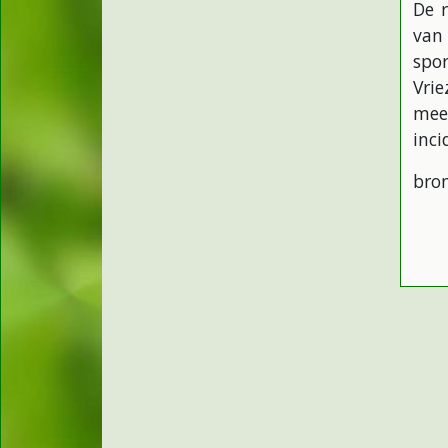
De r
van
spo
Vri
mee
inci
bron