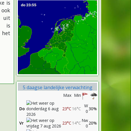
ke is
 ook
 uit
, is
 het
5 daagse landelijke verwachting
Max
Min
W
Do
23°C
16°C
30%
0
Nw
Vr
23°C
14°C
20%
0