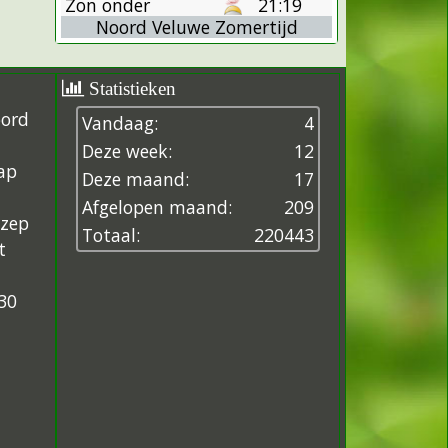
Zon onder
21:19
Noord Veluwe Zomertijd
Statistieken
oord
Vandaag:
4
Deze week:
12
ap
Deze maand:
17
Afgelopen maand:
209
ezep
Totaal:
2
2
0
4
4
3
t
30