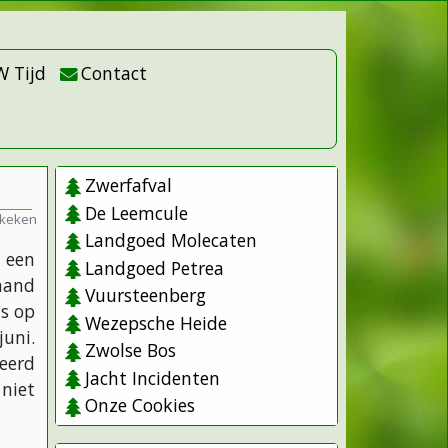
W Tijd
Contact
Zwerfafval
De Leemcule
ekeken
Landgoed Molecaten
 een
Landgoed Petrea
mand
Vuursteenberg
s op
Wezepsche Heide
uni.
Zwolse Bos
beerd
Jacht Incidenten
 niet
Onze Cookies