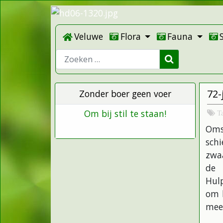
Veluwe
Flora
Fauna
Zoeken
72-
Zonder boer geen voer
Om bij stil te staan!
T
Oms
sch
zwa
de 
Hulp
om h
mee