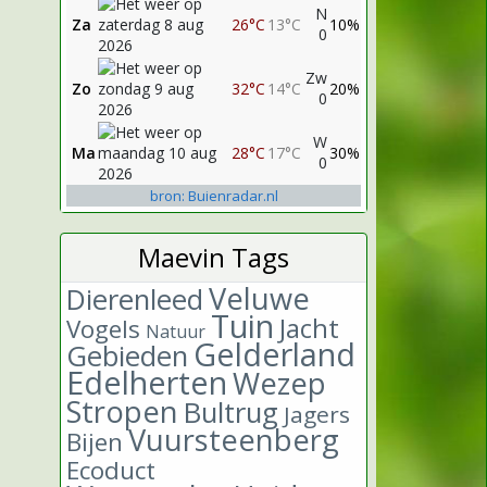
N
Za
26°C
13°C
10%
0
Zw
Zo
32°C
14°C
20%
0
W
Ma
28°C
17°C
30%
0
bron: Buienradar.nl
Maevin Tags
Veluwe
Dierenleed
Tuin
Jacht
Vogels
Natuur
Gelderland
Gebieden
Edelherten
Wezep
Stropen
Bultrug
Jagers
Vuursteenberg
Bijen
Ecoduct