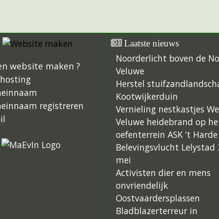
Laatste nieuws
Noorderlicht boven de N
en website maken ?
Veluwe
hosting
Herstel stuifzandlandsch
einnaam
Kootwijkerduin
einnaam registreren
Vernieling nestkastjes W
il
Veluwe heidebrand op he
oefenterrein ASK ’t Harde
Belevingsvlucht Lelystad 
mei
Activisten dier en mens
onvriendelijk
Oostvaardersplassen
Bladblazerterreur in