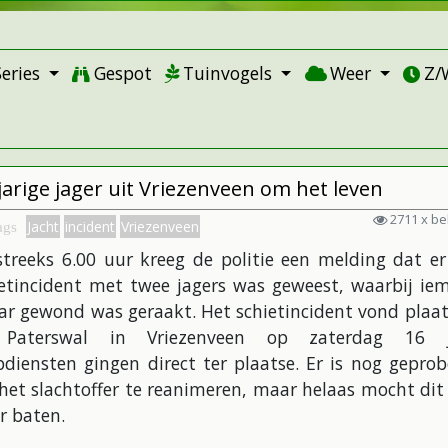
Series
Gespot
Tuinvogels
Weer
Z/
jarige jager uit Vriezenveen om het leven
2711 x b
Jacht
incident
Vriezenveen
ags
treeks 6.00 uur kreeg de politie een melding dat er
ietincident met twee jagers was geweest, waarbij ie
ar gewond was geraakt. Het schietincident vond plaat
Paterswal in Vriezenveen op zaterdag 16 j
diensten gingen direct ter plaatse. Er is nog gepro
et slachtoffer te reanimeren, maar helaas mocht dit
r baten.