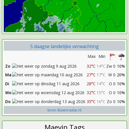
5 daagse landelijke verwachting
Max
Min
Zo
32°C
14°C
Zw 0
10%
Ma
27°C
17°C
W 0
20%
Di
28°C
14°C
O 0
10%
Wo
32°C
15°C
O 0
10%
Do
35°C
16°C
Zo 0
10%
bron: Buienradar.nl
Maevin Tags