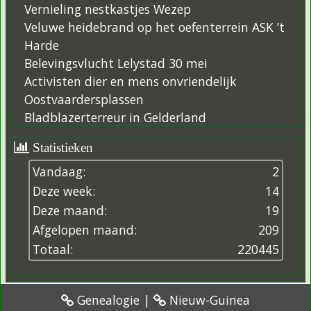
Vernieling nestkastjes Wezep
Veluwe heidebrand op het oefenterrein ASK ’t
Harde
Belevingsvlucht Lelystad 30 mei
Activisten dier en mens onvriendelijk
Oostvaardersplassen
Bladblazerterreur in Gelderland
Statistieken
Vandaag:
2
Deze week:
14
Deze maand:
19
Afgelopen maand:
209
Totaal:
2
2
0
4
4
5
Genealogie
|
Nieuw-Guinea