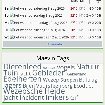
Max
Min
Za
26°C
13°C
N 0
10%
Zo
32°C
14°C
Zw 0
10%
Ma
27°C
17°C
W 0
20%
Di
28°C
14°C
O 0
10%
Wo
32°C
15°C
O 0
10%
bron: Buienradar.nl
Maevin Tags
Dierenleed
Natuur
Vogels
Veluwe
Gebieden
Tuin
Jacht
Gelderland
Edelherten
Wezep
Bultrug
Stropen
Jagers
Bijen
Vuursteenberg
Ecoduct
Wezepsche Heide
Imkers
jacht incident
Gif