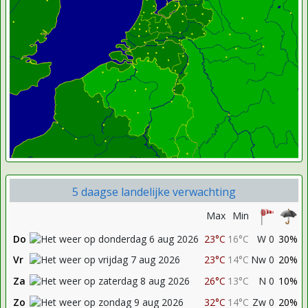
5 daagse landelijke verwachting
Max
Min
Do
23°C
16°C
W 0
30%
Vr
23°C
14°C
Nw 0
20%
Za
26°C
13°C
N 0
10%
Zo
32°C
14°C
Zw 0
20%