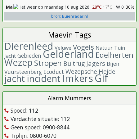
Ma
28°C
17°C
W 0
30%
bron: Buienradar.nl
Maevin Tags
Dierenleed
Vogels
Veluwe
Natuur
Tuin
Gelderland
Edelherten
Gebieden
Jacht
Wezep
Stropen
Jagers
Bultrug
Bijen
Wezepsche Heide
Vuursteenberg
Ecoduct
Gif
Imkers
jacht incident
Alarm Mummers
Spoed: 112
Verdachte situatie: 112
Geen spoed: 0900-8844
Tiplijn: 0800-6070