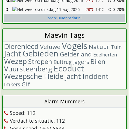
Ma
27°C
17°C
W 0
30%
Di
28°C
14°C
O 0
20%
bron: Buienradar.nl
Maevin Tags
Vogels
Dierenleed
Veluwe
Natuur
Tuin
Gebieden
Jacht
Gelderland
Edelherten
Wezep
Stropen
Bijen
Jagers
Bultrug
Ecoduct
Vuursteenberg
Wezepsche Heide
jacht incident
Gif
Imkers
Alarm Mummers
Spoed: 112
Verdachte situatie: 112
Geen spoed: 0900-8844