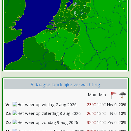
5 daagse landelijke verwachting
Max
Min
Vr
23°C
14°C
Nw 0
20%
Za
26°C
13°C
N 0
10%
Zo
32°C
14°C
Zw 0
20%