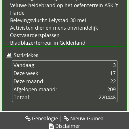
Veluwe heidebrand op het oefenterrein ASK ’t
Harde
Belevingsvlucht Lelystad 30 mei
Activisten dier en mens onvriendelijk
Oostvaardersplassen
Bladblazerterreur in Gelderland
Statistieken
Vandaag:
3
Deze week:
17
Deze maand:
22
Afgelopen maand:
209
Totaal:
2
2
0
4
4
8
Genealogie
|
Nieuw-Guinea
Disclaimer