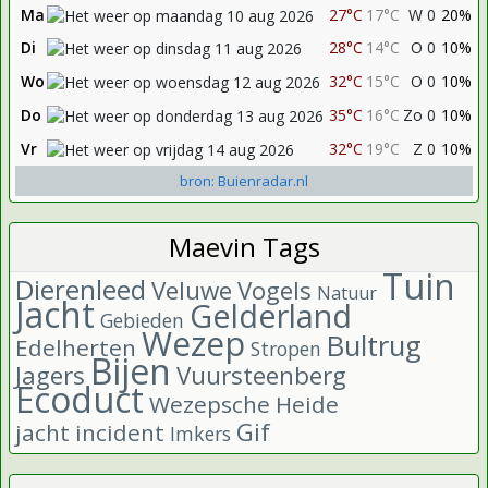
Ma
27°C
17°C
W 0
20%
Di
28°C
14°C
O 0
10%
Wo
32°C
15°C
O 0
10%
Do
35°C
16°C
Zo 0
10%
Vr
32°C
19°C
Z 0
10%
bron: Buienradar.nl
Maevin Tags
Tuin
Dierenleed
Veluwe
Vogels
Natuur
Jacht
Gelderland
Gebieden
Wezep
Bultrug
Edelherten
Stropen
Bijen
Jagers
Vuursteenberg
Ecoduct
Wezepsche Heide
Gif
jacht incident
Imkers