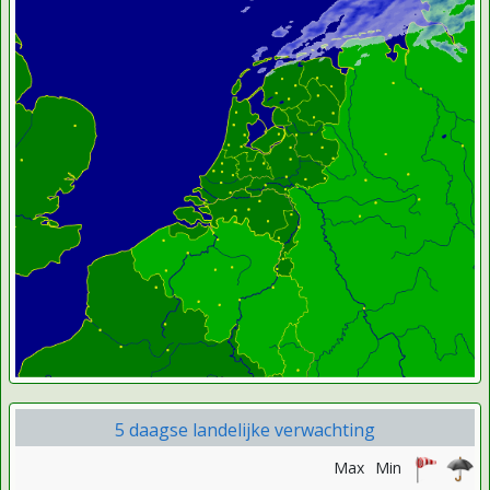
5 daagse landelijke verwachting
Max
Min