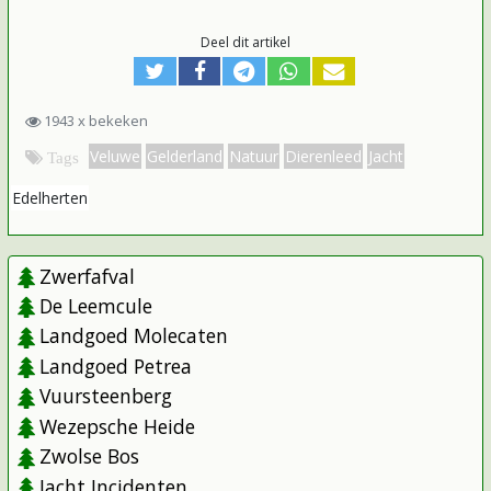
Deel dit artikel
1943 x bekeken
Veluwe
Gelderland
Natuur
Dierenleed
Jacht
Tags
Edelherten
Zwerfafval
De Leemcule
Landgoed Molecaten
Landgoed Petrea
Vuursteenberg
Wezepsche Heide
Zwolse Bos
Jacht Incidenten