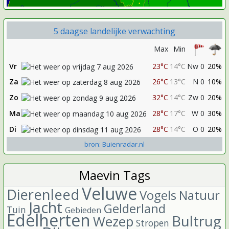
5 daagse landelijke verwachting
Max
Min
Vr
23°C
14°C
Nw 0
20%
Za
26°C
13°C
N 0
10%
Zo
32°C
14°C
Zw 0
20%
Ma
28°C
17°C
W 0
30%
Di
28°C
14°C
O 0
20%
bron: Buienradar.nl
Maevin Tags
Veluwe
Dierenleed
Vogels
Natuur
Jacht
Gelderland
Tuin
Gebieden
Edelherten
Bultrug
Wezep
Stropen