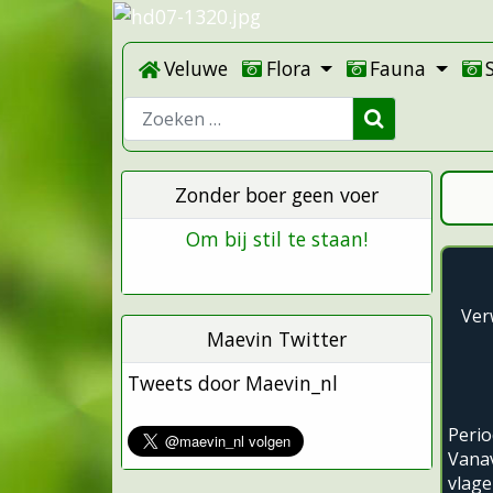
Veluwe
Flora
Fauna
Zoeken
Zonder boer geen voer
Om bij stil te staan!
Ver
Maevin Twitter
Tweets door Maevin_nl
Peri
Vana
vlage