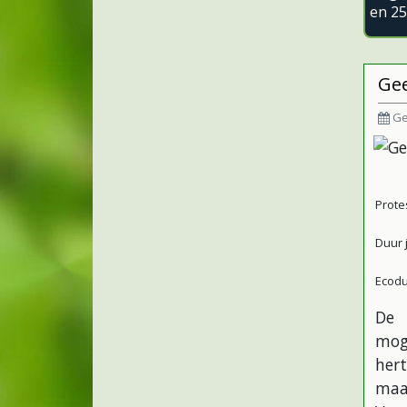
en 25
Gee
Ge
Prote
Duur 
Ecodu
De 
mog
her
maa