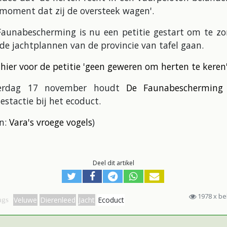
moment dat zij de oversteek wagen'.
Faunabescherming is nu een petitie gestart om te zo
de jachtplannen van de provincie van tafel gaan.
 hier voor de petitie 'geen geweren om herten te keren
erdag 17 november houdt
De Faunabescherming
estactie bij het ecoduct.
on:
Vara's vroege vogels
)
Deel dit artikel
1978 x b
Veluwe
Dierenleed
Jacht
Ecoduct
ags