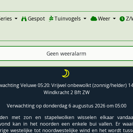
Series
Gespot
Tuinvogels
Weer
Z/
Geen weeralarm
wachting Veluwe 05:20: Vrijwel onbewolkt (zonnig/helder) 14
Windkracht 2 Bft ZW
Verwachting op donderdag 6 augustus 2026 om 05:00
oden met zon en stapelwolken wisselen elkaar vandaa
vond kan in het noorden een enkele bui vallen. Er waai
rige westelijke tot noordwestelijke wind en het wordt tus