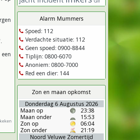
Gif
Alarm Mummers
rgen
Spoed: 112
Verdachte situatie: 112
'
.
Geen spoed: 0900-8844
een
Tiplijn: 0800-6070
Anoniem: 0800-7000
Red een dier: 144
Zon en maan opkomst
Donderdag 6 Augustus 2026
Maan op
23:38
Maan onder
15:53
ekeken
Zon op
06:04
Zon onder
21:19
Noord Veluwe Zomertijd