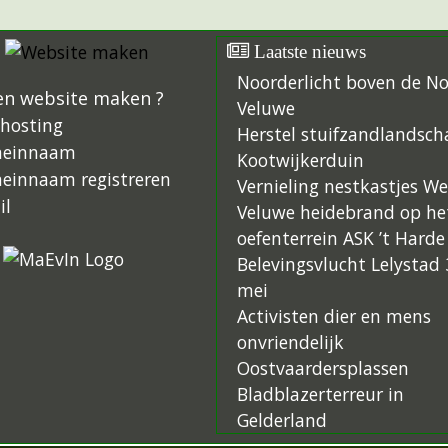
Laatste nieuws
Noorderlicht boven de N
en website maken ?
Veluwe
hosting
Herstel stuifzandlandsch
einnaam
Kootwijkerduin
einnaam registreren
Vernieling nestkastjes W
il
Veluwe heidebrand op he
oefenterrein ASK ’t Harde
Belevingsvlucht Lelystad 
mei
Activisten dier en mens
onvriendelijk
Oostvaardersplassen
Bladblazerterreur in
Gelderland