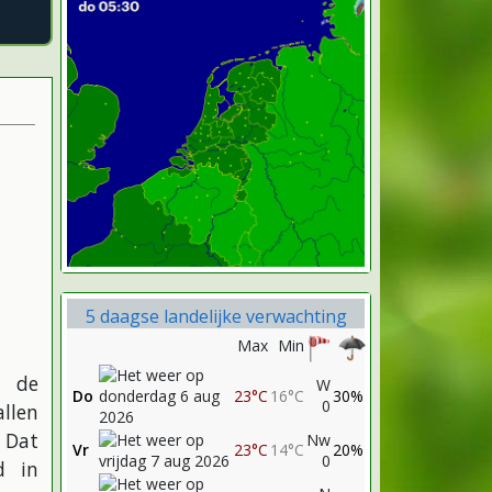
5 daagse landelijke verwachting
Max
Min
n de
W
Do
23°C
16°C
30%
0
llen
 Dat
Nw
Vr
23°C
14°C
20%
0
d in