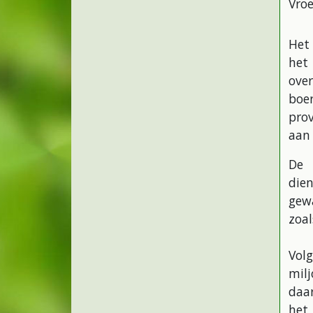
Vroe
Het
het
over
boe
prov
aan
De 
die
gew
zoal
Vol
mil
daa
het 