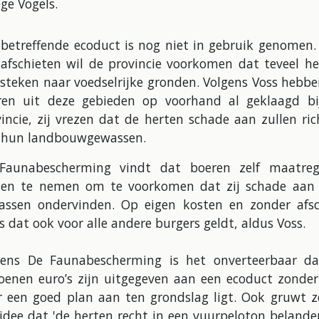
ge Vogels.
 betreffende ecoduct is nog niet in gebruik genomen.
 afschieten wil de provincie voorkomen dat teveel he
steken naar voedselrijke gronden. Volgens Voss hebb
ren uit deze gebieden op voorhand al geklaagd bi
incie, zij vrezen dat de herten schade aan zullen ri
 hun landbouwgewassen.
Faunabescherming vindt dat boeren zelf maatreg
nen te nemen om te voorkomen dat zij schade aan
assen ondervinden. Op eigen kosten en zonder afsc
s dat ook voor alle andere burgers geldt, aldus Voss.
gens De Faunabescherming is het onverteerbaar da
joenen euro’s zijn uitgegeven aan een ecoduct zonder
r een goed plan aan ten grondslag ligt. Ook gruwt ze
idee dat 'de herten recht in een vuurpeloton beland