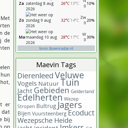
N
Za
26°C
13°C
10%
0
 Met
Zw
Zo
32°C
14°C
20%
0
rten
en de
W
Ma
28°C
17°C
30%
j de
0
chten
bron: Buienradar.nl
Maevin Tags
elen
Veluwe
Dierenleed
 hun
Tuin
hot,
Vogels
Natuur
Gebieden
Jacht
Gelderland
Edelherten
Wezep
Jagers
t er
Bultrug
Stropen
Ecoduct
 dat
Bijen
Vuursteenberg
Wezepsche Heide
 bij
Imkers
en op
jacht incident