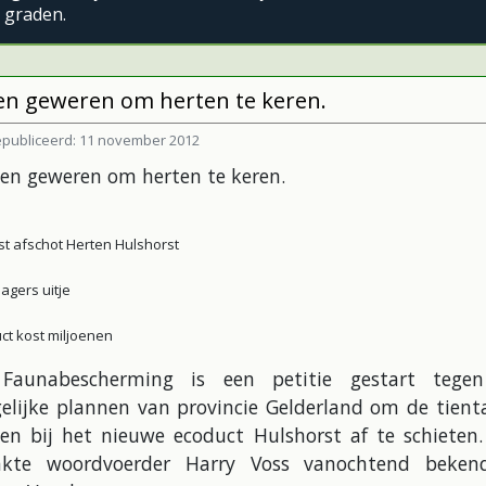
 graden.
n geweren om herten te keren.
publiceerd: 11 november 2012
st afschot Herten Hulshorst
jagers uitje
ct kost miljoenen
Faunabescherming is een petitie gestart tege
elijke plannen van provincie Gelderland om de tienta
ten bij het nieuwe ecoduct Hulshorst af te schieten.
kte woordvoerder Harry Voss vanochtend beken