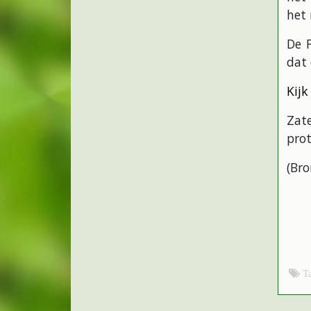
het 
De 
dat 
Kijk
Zat
prot
(Br
T