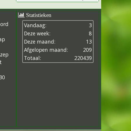
Statistieken
oord
Vandaag:
3
Deze week:
8
ap
Deze maand:
13
Afgelopen maand:
209
ezep
Totaal:
2
2
0
4
3
9
t
30