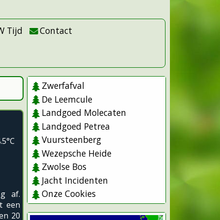
W Tijd
Contact
Zwerfafval
De Leemcule
Landgoed Molecaten
Landgoed Petrea
Vuursteenberg
.5°C
Wezepsche Heide
Zwolse Bos
Jacht Incidenten
Onze Cookies
g af.
t een
sen 20