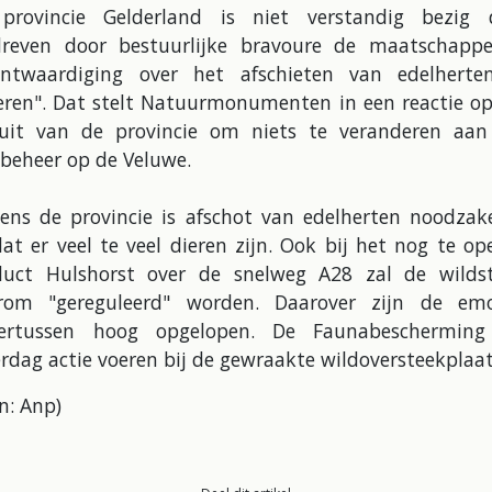
provincie Gelderland is niet verstandig bezig 
dreven door bestuurlijke bravoure de maatschappel
ontwaardiging over het afschieten van edelherte
eren". Dat stelt Natuurmonumenten in een reactie op
luit van de provincie om niets te veranderen aan
dbeheer op de Veluwe.
ens de provincie is afschot van edelherten noodzake
t er veel te veel dieren zijn. Ook bij het nog te o
duct Hulshorst over de snelweg A28 zal de wilds
rom "gereguleerd" worden. Daarover zijn de emo
ertussen hoog opgelopen. De Faunabescherming
rdag actie voeren bij de gewraakte wildoversteekplaat
n: Anp)