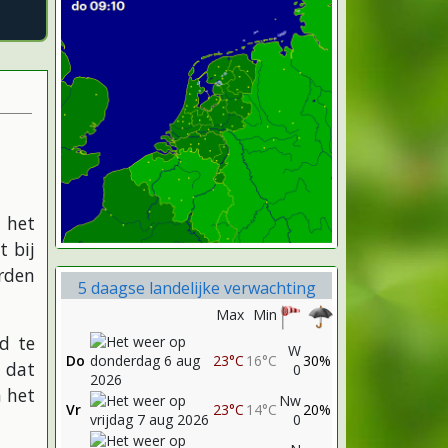
 het
t bij
rden
5 daagse landelijke verwachting
Max
Min
d te
W
Do
23°C
16°C
30%
 dat
0
n het
Nw
Vr
23°C
14°C
20%
0