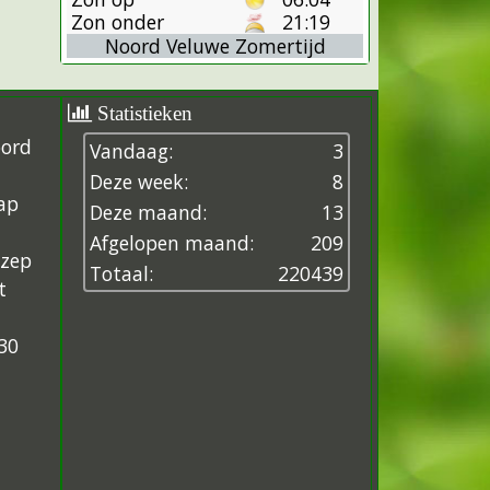
Zon onder
21:19
Noord Veluwe Zomertijd
Statistieken
oord
Vandaag:
3
Deze week:
8
ap
Deze maand:
13
Afgelopen maand:
209
ezep
Totaal:
2
2
0
4
3
9
t
30