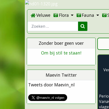
Veluwe
Flora
Fauna
Zoeken
Zonder boer geen voer
Om bij stil te staan!
Ve
Maevin Twitter
Tweets door Maevin_nl
Peri
Vana
vlage