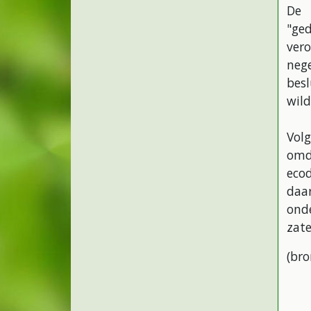
De 
"ge
ver
neg
bes
wil
Volg
omda
eco
daa
ond
zate
(bro