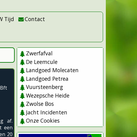
W Tijd
Contact
Zwerfafval
De Leemcule
Landgoed Molecaten
Landgoed Petrea
Vuursteenberg
Bft
Wezepsche Heide
Zwolse Bos
Jacht Incidenten
Onze Cookies
g af.
t een
sen 20