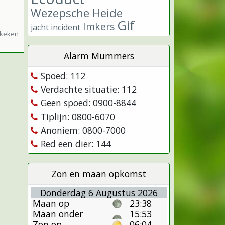
Wezepsche Heide
Gif
Imkers
jacht incident
ekeken
Alarm Mummers
Spoed: 112
Verdachte situatie: 112
Geen spoed: 0900-8844
Tiplijn: 0800-6070
Anoniem: 0800-7000
Red een dier: 144
Zon en maan opkomst
Donderdag 6 Augustus 2026
Maan op
23:38
Maan onder
15:53
Zon op
06:04