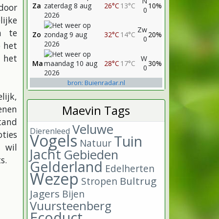
N
Za
26°C
13°C
10%
door
0
ijke
Zw
n te
Zo
32°C
14°C
20%
0
 het
 het
W
Ma
28°C
17°C
30%
0
bron: Buienradar.nl
lijk,
Maevin Tags
penen
tand
Veluwe
Dierenleed
ties
Vogels
Tuin
Natuur
 wil
Jacht
Gebieden
s.
Gelderland
Edelherten
Wezep
Bultrug
Stropen
Jagers
Bijen
Vuursteenberg
Ecoduct