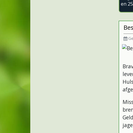
en 25
Bes
Ge
Bra
leve
Hul
afge
Mis
bre
Geld
jage