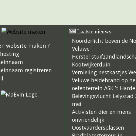
Laatste nieuws
Noorderlicht boven de N
en website maken ?
Veluwe
hosting
Herstel stuifzandlandsch
einnaam
Kootwijkerduin
einnaam registreren
Vernieling nestkastjes W
il
Veluwe heidebrand op he
oefenterrein ASK ’t Harde
Belevingsvlucht Lelystad 
mei
Activisten dier en mens
onvriendelijk
Oostvaardersplassen
Bladblazerterreur in