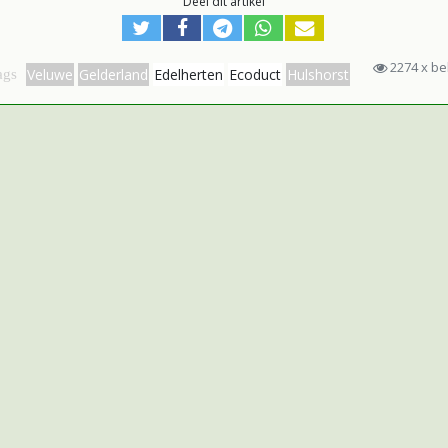
Deel dit artikel
2274 x b
Veluwe
Gelderland
Edelherten
Ecoduct
Hulshorst
ags