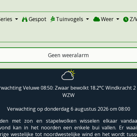
Series
Gespot
Tuinvogels
Weer
Z/
Geen weeralarm
rwachting Veluwe 08:50: Zwaar bewolkt 18.2°C Windkracht 2 
WZW
Verwachting op donderdag 6 augustus 2026 om 08:00
oden met zon en stapelwolken wisselen elkaar vandaa
vond kan in het noorden een enkele bui vallen. Er waai
rige westelijke tot noordwestelijke wind en het wordt tus