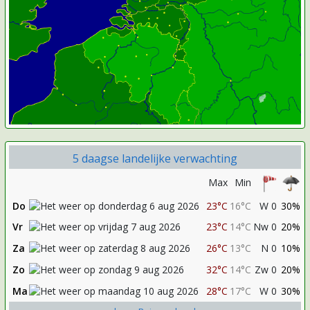
5 daagse landelijke verwachting
Max
Min
Do
23°C
16°C
W 0
30%
Vr
23°C
14°C
Nw 0
20%
Za
26°C
13°C
N 0
10%
Zo
32°C
14°C
Zw 0
20%
Ma
28°C
17°C
W 0
30%