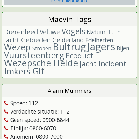
bron: Buienradar.nl
Maevin Tags
Vogels
Dierenleed
Tuin
Veluwe
Natuur
Jacht
Gebieden
Gelderland
Edelherten
Jagers
Bultrug
Wezep
Bijen
Stropen
Vuursteenberg
Ecoduct
Wezepsche Heide
jacht incident
Gif
Imkers
Alarm Mummers
Spoed: 112
Verdachte situatie: 112
Geen spoed: 0900-8844
Tiplijn: 0800-6070
Anoniem: 0800-7000